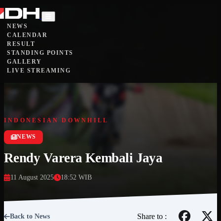
NEWS
CALENDAR
RESULT
STANDING POINTS
GALLERY
LIVE STREAMING
INDONESIAN DOWNHILL
NEWS
Rendy Varera Kembali Jaya
11 August 2025
18:52 WIB
Share to :
Back to News