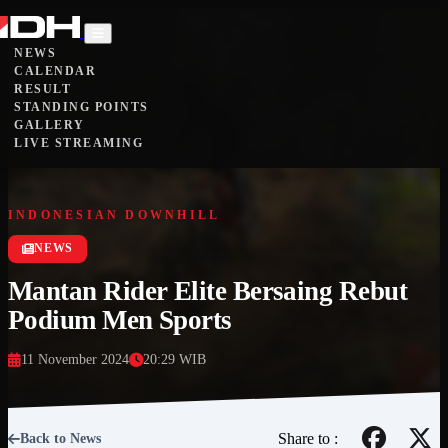
NEWS
CALENDAR
RESULT
STANDING POINTS
GALLERY
LIVE STREAMING
INDONESIAN DOWNHILL
NEWS
Mantan Rider Elite Bersaing Rebut
Podium Men Sports
11 November 2024
20:29 WIB
Share to :
Back to News